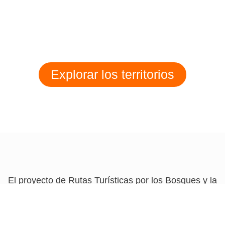
Explorar los territorios
El proyecto de Rutas Turísticas por los Bosques y la
Paz tiene como objetivo demostrar el potencial del
ecoturismo comunitario en puntos críticos de