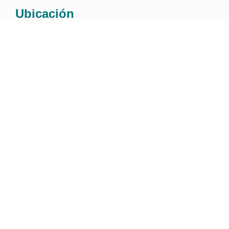
Ubicación
Dirección:
Calle 94#11-20 oficina 601 / Bogotá D.C.,
Colombia