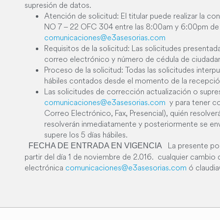
supresión de datos.
Atención de solicitud: El titular puede realizar la 
NO 7 – 22 OFC 304 entre las 8:00am y 6:00pm de lun
comunicaciones@e3asesorias.com
Requisitos de la solicitud: Las solicitudes present
correo electrónico y número de cédula de ciudadaní
Proceso de la solicitud: Todas las solicitudes interp
hábiles contados desde el momento de la recepción
Las solicitudes de corrección actualización o supre
comunicaciones@e3asesorias.com
y para tener con
Correo Electrónico, Fax, Presencial), quién resolver
resolverán inmediatamente y posteriormente se envia
supere los 5 días hábiles.
La presente polí
FECHA DE ENTRADA EN VIGENCIA
partir del día 1 de noviembre de 2.016. cualquier cambio 
electrónica
comunicaciones@e3asesorias.com
ó
claudi