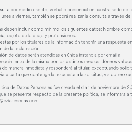
consulta por medio escrito, verbal o presencial en nuestra sede d
es a viernes, también se podrá realizar la consulta a través de
adas deben incluir como mínimo los siguientes datos: Nombre comp
a, objeto de la queja y pretensiones.
uestas por los titulares de la información tendrán una respuesta en 
 de la reclamación.
sión de datos serán atendidas en única instancia por email a
ocimiento de la misma por los distintos medios idóneos válidos p
á de manera inmediata y responderá al titular, exceptuando solicit
rá carta que contenga la respuesta a la solicitud, vía correo ce
tica de Datos Personales fue creada el día 1 de noviembre de 2.0
que se presente respecto de la presente política, se informara a t
a@e3asesorias.com