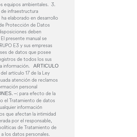
ros equipos ambientales. 3.
 de infraestructura
 ha elaborado en desarrollo
y de Protección de Datos
 disposiciones deben
El presente manual se
–
 GRUPO E3 y sus empresas
bases de datos que posee
gistros de todos los sus
iva información.
ARTICULO
del artículo 17 de la Ley
ecuada atención de reclamos
formación personal
: para efecto de la
ONES. –
bo el Tratamiento de datos
alquier información
s que afectan la intimidad
erada por el responsable,
 políticas de Tratamiento de
r a los datos personales.