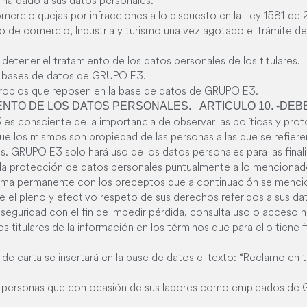
 ha dado a sus datos personales.
omercio quejas por infracciones a lo dispuesto en la Ley 1581 de
 de comercio, Industria y turismo una vez agotado el trámite del 
etener el tratamiento de los datos personales de los titulares.
las bases de datos de GRUPO E3.
propios que reposen en la base de datos de GRUPO E3.
ENTO DE LOS DATOS PERSONALES.
ARTICULO 10. -DEB
es consciente de la importancia de observar las políticas y prot
que los mismos son propiedad de las personas a las que se refiere
os. GRUPO E3 solo hará uso de los datos personales para las final
e la protección de datos personales puntualmente a lo mencionado 
rma permanente con los preceptos que a continuación se menci
te el pleno y efectivo respeto de sus derechos referidos a sus da
seguridad con el fin de impedir pérdida, consulta uso o acceso n
s titulares de la información en los términos que para ello tiene fi
de carta se insertará en la base de datos el texto: “Reclamo en 
 las personas que con ocasión de sus labores como empleados d