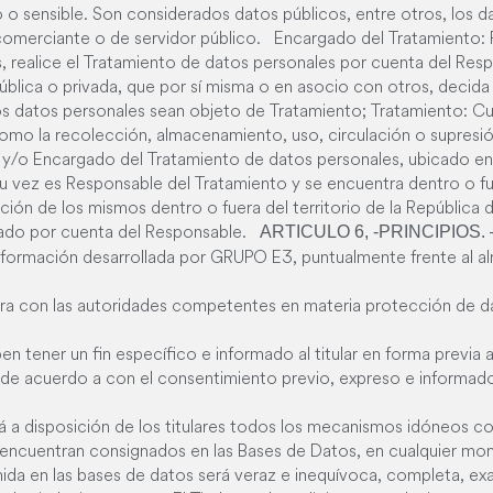
o sensible. Son considerados datos públicos, entre otros, los dat
e comerciante o de servidor público. Encargado del Tratamiento: P
s, realice el Tratamiento de datos personales por cuenta del Re
pública o privada, que por sí misma o en asocio con otros, decida
yos datos personales sean objeto de Tratamiento; Tratamiento: C
omo la recolección, almacenamiento, uso, circulación o supresió
e y/o Encargado del Tratamiento de datos personales, ubicado en
su vez es Responsable del Tratamiento y se encuentra dentro o fu
ción de los mismos dentro o fuera del territorio de la Repúblic
rgado por cuenta del Responsable.
ARTICULO 6, -PRINCIPIOS. 
información desarrollada por GRUPO E3, puntualmente frente al 
 con las autoridades competentes en materia protección de dat
n tener un fin específico e informado al titular en forma previa 
o de acuerdo a con el consentimiento previo, expreso e informado 
disposición de los titulares todos los mecanismos idóneos con e
encuentran consignados en las Bases de Datos, en cualquier mom
da en las bases de datos será veraz e inequívoca, completa, exa