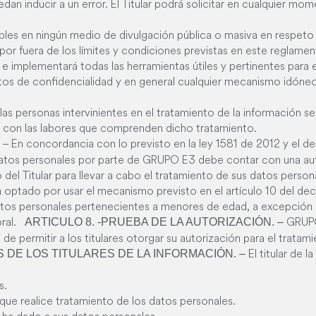
an inducir a un error. El Titular podrá solicitar en cualquier mo
bles en ningún medio de divulgación pública o masiva en respeto 
or fuera de los límites y condiciones previstas en este reglamen
implementará todas las herramientas útiles y pertinentes para 
tos de confidencialidad y en general cualquier mecanismo idóneo 
s personas intervinientes en el tratamiento de la información se
ión con las labores que comprenden dicho tratamiento.
– En concordancia con lo previsto en la ley 1581 de 2012 y el d
 datos personales por parte de GRUPO E3 debe contar con una au
del Titular para llevar a cabo el tratamiento de sus datos persona
optado por usar el mecanismo previsto en el artículo 10 del de
datos personales pertenecientes a menores de edad, a excepció
oral.
GRUPO
ARTICULO 8. -PRUEBA DE LA AUTORIZACIÓN. –
e permitir a los titulares otorgar su autorización para el trata
El titular de 
 DE LOS TITULARES DE LA INFORMACIÓN. –
s.
 que realice tratamiento de los datos personales.