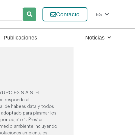
Contacto
ES
EN
Publicaciones
Noticias
El
UPO E3 S.A.S.
ón responde al
tal de habeas data y todos
 adoptado para plasmar los
or objeto 1. Prestar
el medio ambiente incluyendo
 soluciones ambientales