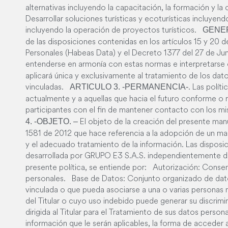
alternativas incluyendo la capacitación, la formación y l
Desarrollar soluciones turísticas y ecoturísticas incluyend
incluyendo la operación de proyectos turísticos.
GENE
de las disposiciones contenidas en los artículos 15 y 20 
Personales (Habeas Data) y el Decreto 1377 del 27 de Jun
entenderse en armonía con estas normas e interpretarse 
aplicará única y exclusivamente al tratamiento de los d
vinculadas.
. Las polít
ARTICULO 3. -PERMANENCIA-
actualmente y a aquellas que hacia el futuro conforme o
participantes con el fin de mantener contacto con los mis
El objeto de la creación del presente manua
4. -OBJETO. –
1581 de 2012 que hace referencia a la adopción de un man
y el adecuado tratamiento de la información. Las disposic
desarrollada por GRUPO E3 S.A.S. independientemente de
presente política, se entiende por: Autorización: Consent
personales. Base de Datos: Conjunto organizado de dato
vinculada o que pueda asociarse a una o varias personas 
del Titular o cuyo uso indebido puede generar su discrim
dirigida al Titular para el Tratamiento de sus datos person
información que le serán aplicables, la forma de acceder 