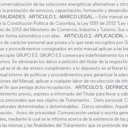
a comercialización de las soluciones energéticas alternativas y ot
o la prestación de servicios, capacitación, formación y desarrollo
Este manual se
RALIDADES
ARTICULO 1. -MARCO LEGAL. –
de la Constitución Política de Colombia, la Ley 1581 de 2012 “Le
io de 2013 del Ministerio de Comercio, Industria y Turismo. Sus
en forma sistemática con ellas.
ARTICULO 2. -APLICACIÓN. 
atos de carácter personal que posea y/o que sean recogidos por
icas y procedimientos consignados en este manual aplican a las 
 recopile GRUPO E3. GRUPO E3 conservara indefinidamente los re
mos. Se eliminarán los datos a petición del titular de la respect
l es el de dar entero cumplimiento a lo dispuesto en el literal k) 
ual interno de políticas y procedimientos para garantizar la ad
iones del Manual, aplican a cualquier labor de recolección de in
l fin que persiga dicha recopilación.
ARTICULO 5. -DEFINICI
imiento previo, expreso e informado del Titular para llevar a ca
s personales que sea objeto de Tratamiento. Dato personal: Cu
naturales determinadas o determinables; Datos sensibles: Aquello
inación. Aviso de privacidad: Comunicación verbal o escrita gen
ales, mediante la cual se le informa acerca de la existencia de las
a las mismas y las finalidades del Tratamiento que se pretende da