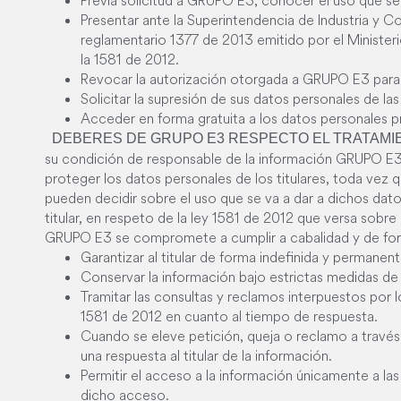
Previa solicitud a GRUPO E3, conocer el uso que se
Presentar ante la Superintendencia de Industria y C
reglamentario 1377 de 2013 emitido por el Ministerio
la 1581 de 2012.
Revocar la autorización otorgada a GRUPO E3 para d
Solicitar la supresión de sus datos personales de 
Acceder en forma gratuita a los datos personales 
DEBERES DE GRUPO E3 RESPECTO EL TRATAMI
su condición de responsable de la información GRUPO E3 
proteger los datos personales de los titulares, toda vez 
pueden decidir sobre el uso que se va a dar a dichos dat
titular, en respeto de la ley 1581 de 2012 que versa sobr
GRUPO E3 se compromete a cumplir a cabalidad y de fo
Garantizar al titular de forma indefinida y permanen
Conservar la información bajo estrictas medidas de 
Tramitar las consultas y reclamos interpuestos por lo
1581 de 2012 en cuanto al tiempo de respuesta.
Cuando se eleve petición, queja o reclamo a través 
una respuesta al titular de la información.
Permitir el acceso a la información únicamente a
dicho acceso.