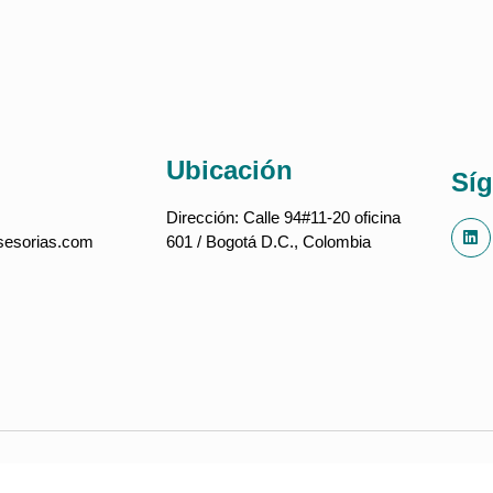
Ubicación
Sí
Dirección:
Calle 94#11-20 oficina
esorias.com
601 / Bogotá D.C., Colombia
Grupo E3 SAS NIT 900332869-2