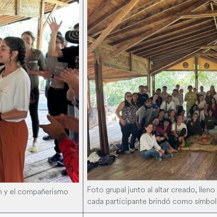
Foto grupal junto al altar creado, lle
n y el compañerismo
cada participante brindó como símbol