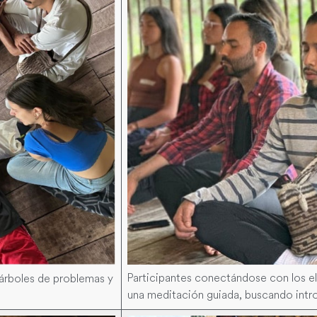
Participantes conectándose con los el
árboles de problemas y
una meditación guiada, buscando intro