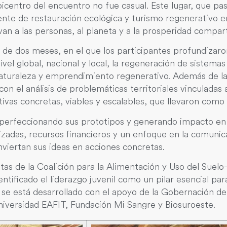
icentro del encuentro no fue casual. Este lugar, que p
rente de restauración ecológica y turismo regenerativo 
van a las personas, al planeta y a la prosperidad compart
al de dos meses, en el que los participantes profundizar
vel global, nacional y local, la regeneración de sistemas
naturaleza y emprendimiento regenerativo. Además de las
con el análisis de problemáticas territoriales vinculadas 
vas concretas, viables y escalables, que llevaron como 
 perfeccionando sus prototipos y generando impacto en
adas, recursos financieros y un enfoque en la comunica
viertan sus ideas en acciones concretas.
as de la Coalición para la Alimentación y Uso del Suel
dentificado el liderazgo juvenil como un pilar esencial pa
a se está desarrollado con el apoyo de la Gobernación de
iversidad EAFIT, Fundación Mi Sangre y Biosuroeste.