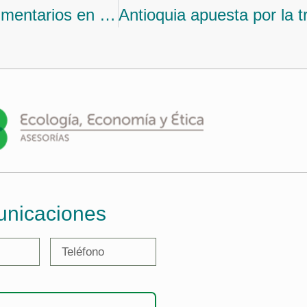
El segundo Dialogo de Sistemas Alimentarios en Colombia hace un llamado hacia la recuperación post COVID-19
unicaciones