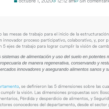
octubre 1, 2020
12:12 am
Sin comentari
o las mesas de trabajo para el inicio de la estructuració
 innovador proceso participativo, colaborativo, y, por p
 en 5 ejes de trabajo para lograr cumplir la visión de cam
 sistemas de alimentación y uso del suelo en potentes m
gropecuaria de manera regenerativa, conservando y rest
rcados innovadores y asegurando alimentos sanos y sa
artamento
, se definieron las 5 dimensiones sobre las cual
 cumplir la visión. Las dimensiones propuestas son: Bosq
ntarios, Pérdida y desperdicio de alimentos, y Segurida
 actores conocedores del departamento, desde el sector p