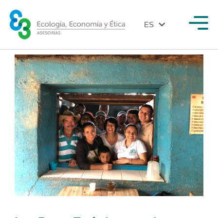
ES
EN