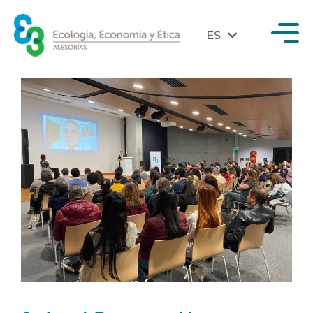
ES
EN