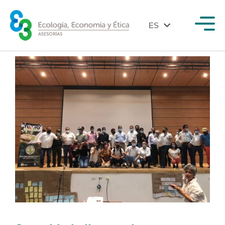
ES
EN